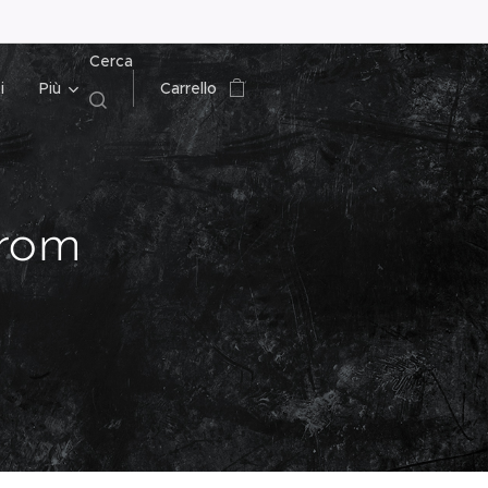
Cerca
i
Più
Carrello
rom