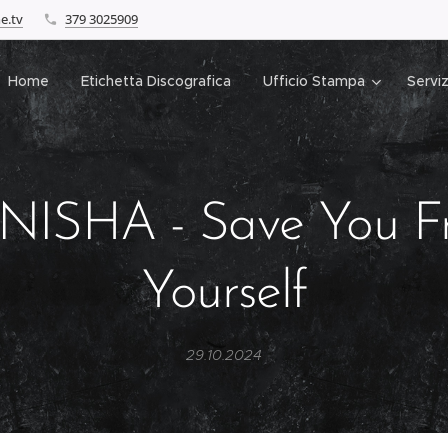
e.tv
379 3025909
Home
Etichetta Discografica
Ufficio Stampa
Serviz
NISHA - Save You F
Yourself
29.10.2024