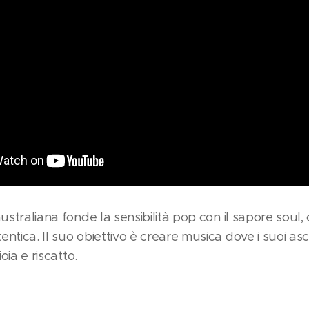
australiana fonde la sensibilità pop con il sapore soul,
ntica. Il suo obiettivo è creare musica dove i suoi as
ioia e riscatto.