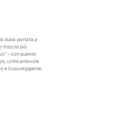
i stata portata a
a traccia più
uo"
– con queste
zo, un'incantevole
o e lussureggiante.