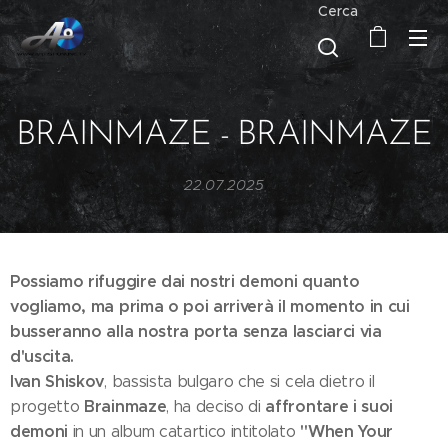
Cerca
BRAINMAZE - BRAINMAZE
22.07.2025
Possiamo rifuggire dai nostri demoni quanto
vogliamo, ma prima o poi arriverà il momento in cui
busseranno alla nostra porta senza lasciarci via
d'uscita.
Ivan Shiskov
, bassista bulgaro che si cela dietro il
Brainmaze
affrontare i suoi
progetto
, ha deciso di
demoni
"When Your
in un album catartico intitolato