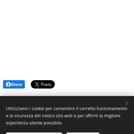
Share
Utilizziamo i cookie per consentire il corretto funzionamento
e la sicurezza del nostro sito web e per offrirti la migliore
esperienza utente possibile.
© 2019 www.artistionline.tv
Email: info@artistionline.tv Tel.3925001708 P.IVA 02838250351