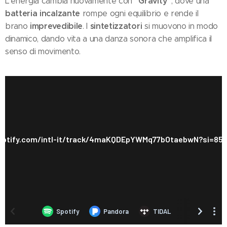
"Gravity"
L'energia cambia nuovamente con
, dove una
batteria incalzante
rompe ogni equilibrio e rende il
imprevedibile
sintetizzatori
brano
. I
si muovono in modo
dinamico, dando vita a una danza sonora che amplifica il
senso di movimento.