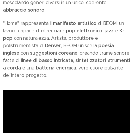
mescolando generi diversi in un unico, coerente
abbraccio sonoro
.
manifesto artistico
"Home" rappresenta il
di BEOM: un
pop elettronico
jazz
K-
lavoro capace di intrecciare
,
e
pop
con naturalezza. Artista, produttore e
Denver
poesia
polistrumentista di
, BEOM unisce la
inglese
suggestioni coreane
con
, creando trame sonore
linee di basso intricate
sintetizzatori
strumenti
fatte di
,
,
a corda
batteria energica
e una
, vero cuore pulsante
dell'intero progetto.