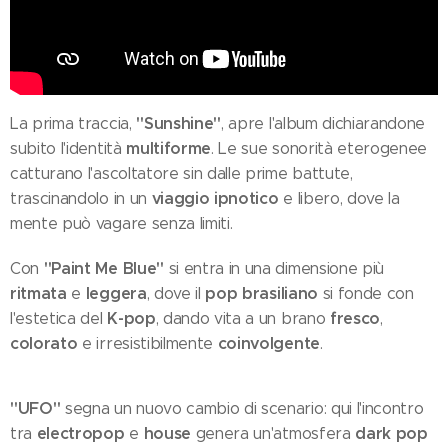
"Sunshine"
La prima traccia,
, apre l'album dichiarandone
multiforme
subito l'identità
. Le sue sonorità eterogenee
catturano l'ascoltatore sin dalle prime battute,
viaggio ipnotico
trascinandolo in un
e libero, dove la
mente può vagare senza limiti.
"Paint Me Blue"
Con
si entra in una dimensione più
ritmata
leggera
pop brasiliano
e
, dove il
si fonde con
K-pop
fresco
l'estetica del
, dando vita a un brano
,
colorato
coinvolgente
e irresistibilmente
.
"UFO"
segna un nuovo cambio di scenario: qui l'incontro
electropop
house
dark pop
tra
e
genera un'atmosfera