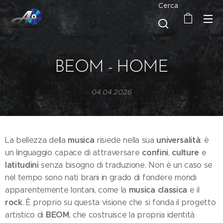
Cerca
BEOM - HOME
04.04.2026
musica
universalità
La bellezza della
risiede nella sua
: è
confini
culture
un linguaggio capace di attraversare
,
e
latitudini
senza bisogno di traduzione. Non è un caso se
nel tempo sono nati brani in grado di fondere mondi
musica classica
apparentemente lontani, come la
e il
rock
. È proprio su questa visione che si fonda il progetto
BEOM
artistico di
, che costruisce la propria identità