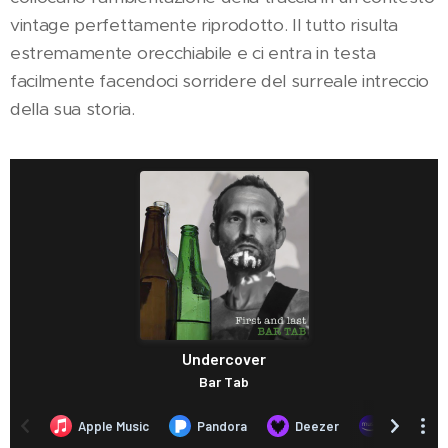
vintage perfettamente riprodotto. Il tutto risulta
estremamente orecchiabile e ci entra in testa
facilmente facendoci sorridere del surreale intreccio
della sua storia.