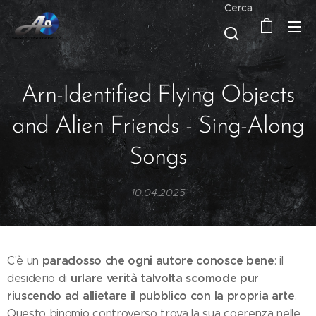
Cerca
Arn-Identified Flying Objects
and Alien Friends - Sing-Along
Songs
10.04.2025
paradosso che ogni autore conosce bene
C'è un
: il
urlare verità talvolta scomode pur
desiderio di
riuscendo ad allietare il pubblico con la propria arte
.
Questo binomio controverso trova la sua coerenza nelle