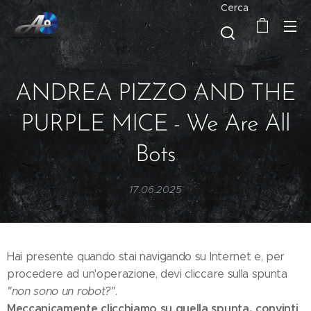
Cerca
ANDREA PIZZO AND THE
PURPLE MICE - We Are All
Bots
17.06.2025
Hai presente quando stai navigando su Internet e, per
procedere ad un'operazione, devi cliccare sulla spunta
"non sono un robot?"
.
Meccanicamente clicchiamo su quella spunta, convinti