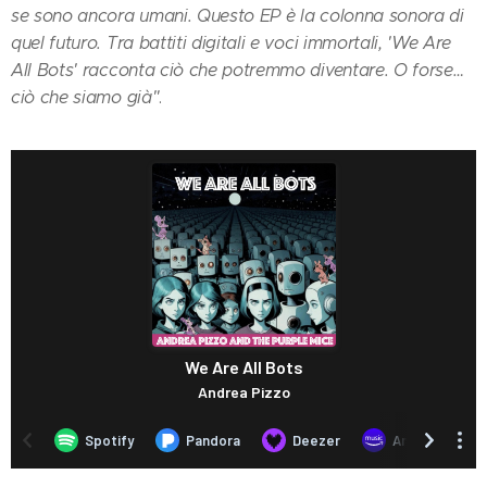
se sono ancora umani. Questo EP è la colonna sonora di
quel futuro. Tra battiti digitali e voci immortali, 'We Are
All Bots' racconta ciò che potremmo diventare. O forse…
ciò che siamo già"
.