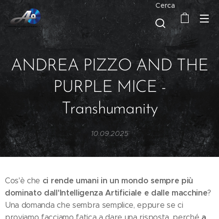
Cerca
ANDREA PIZZO AND THE
PURPLE MICE -
Transhumanity
10.09.2025
ci rende umani in un mondo sempre più
Cos'è che
dominato dall'Intelligenza Artificiale e dalle macchine
?
Una domanda che sembra semplice, eppure se ci
a
proviamo facciamo fatica a dare una risposta, perché