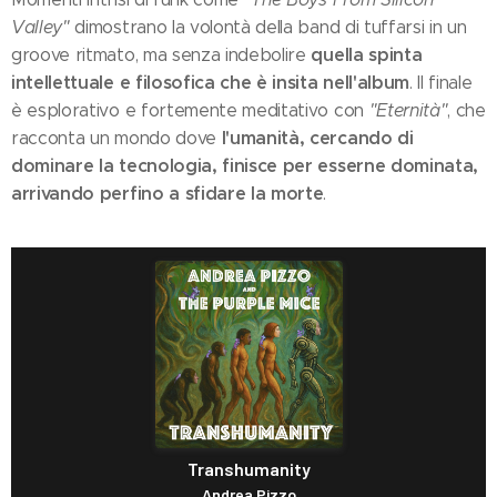
Valley"
dimostrano la volontà della band di tuffarsi in un
quella spinta
groove ritmato, ma senza indebolire
intellettuale e filosofica che è insita nell'album
. Il finale
è esplorativo e fortemente meditativo con
"Eternità"
, che
l'umanità, cercando di
racconta un mondo dove
dominare la tecnologia, finisce per esserne dominata,
arrivando perfino a sfidare la morte
.