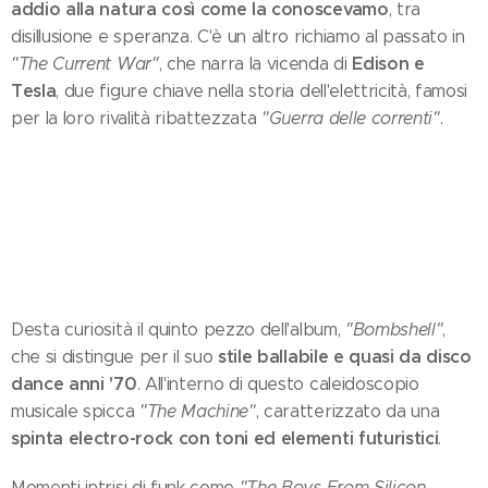
addio alla natura così come la conoscevamo
, tra
disillusione e speranza. C'è un altro richiamo al passato in
Edison e
"The Current War"
, che narra la vicenda di
Tesla
, due figure chiave nella storia dell'elettricità, famosi
per la loro rivalità ribattezzata
"Guerra delle correnti"
.
Desta curiosità il quinto pezzo dell'album,
"Bombshell"
,
stile ballabile e quasi da disco
che si distingue per il suo
dance anni '70
. All'interno di questo caleidoscopio
musicale spicca
"The Machine"
, caratterizzato da una
spinta electro-rock con toni ed elementi futuristici
.
Momenti intrisi di funk come
"The Boys From Silicon