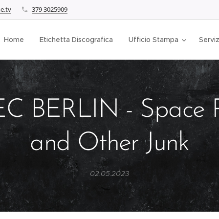
e.tv
379 3025909
Home
Etichetta Discografica
Ufficio Stampa
Serviz
C BERLIN - Space 
and Other Junk
02.05.2023