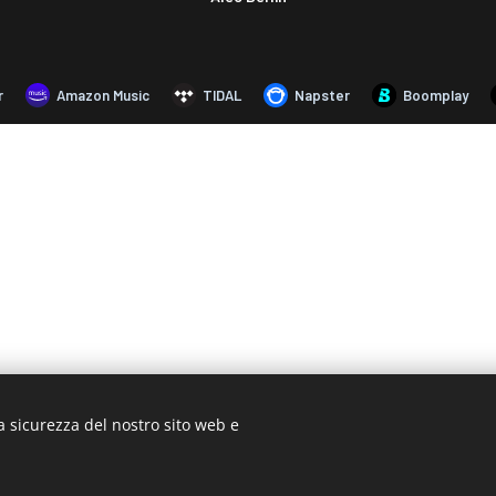
a sicurezza del nostro sito web e
© 2019 www.artistionline.tv
ail: info@artistionline.tv Tel.3925001708 P.IVA 02838250351
Cook