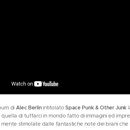
Alec Berlin
Space Punk & Other Junk
lbum di
intitolato
quella di tuffarci in mondo fatto di immagini ed imp
a mente stimolate dalle fantastiche note dei brani 