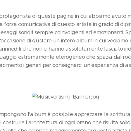
à protagonista di queste pagine in cui abbiamo avuto 
a forza comunicativa di questo artista in grado di dip
esaggi sonori sempre coinvolgenti ed emozionanti. 
occasione di gustare un intero album in cui vediamo riun
ni inediti che non ci hanno assolutamente lasciato indif
inguaggio estremamente eterogeneo che spazia dal rock
cimento i generi per consegnarci un'esperienza di asc
ompongono l'album è possibile apprezzare la scrittura 
costruire l'architettura di ogni brano che risulta sol
 Quello che colpisce maggiormente di questo artista n