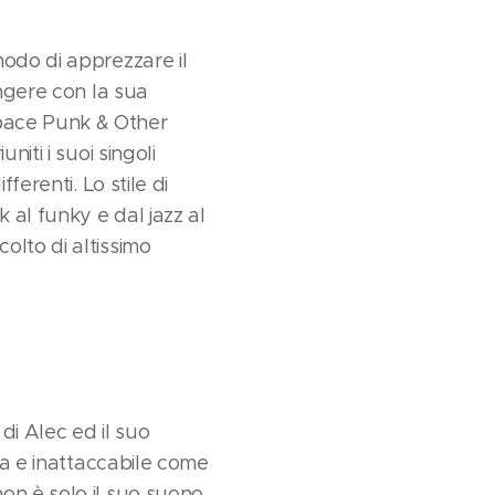
modo di apprezzare il
ingere con la sua
Space Punk & Other
iti i suoi singoli
ferenti. Lo stile di
 al funky e dal jazz al
olto di altissimo
di Alec ed il suo
ida e inattaccabile come
on è solo il suo suono.