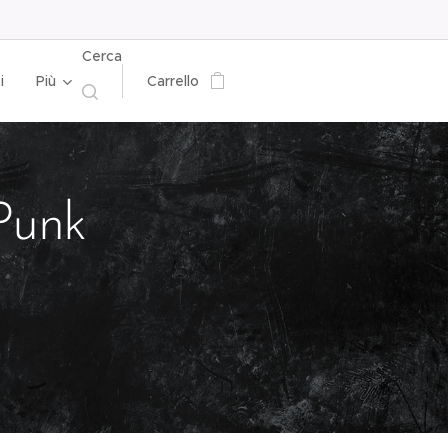
Cerca
i
Più
Carrello
Punk