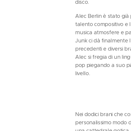
disco.
Alec Berlin è stato gi
talento compositivo e l
musica atmosfere e pa
Junk ci dà finalmente l'
precedenti e diversi bra
Alec si fregia di un l
pop piegando a suo pia
livello.
Nei dodici brani che c
personalissimo modo di 
una cattedrale gotica.