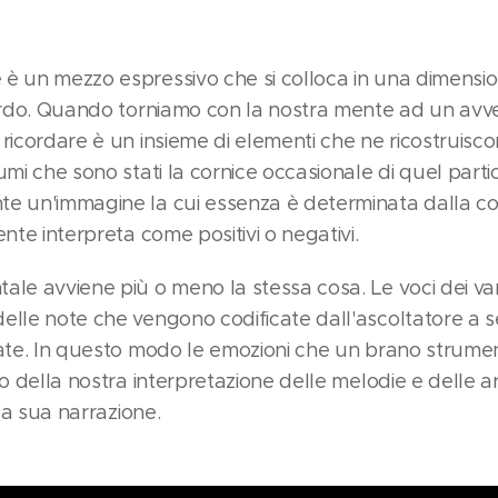
è un mezzo espressivo che si colloca in una dimensio
cordo. Quando torniamo con la nostra mente ad un av
 ricordare è un insieme di elementi che ne ricostruisc
umi che sono stati la cornice occasionale di quel part
e un'immagine la cui essenza è determinata dalla co
ente interpreta come positivi o negativi.
le avviene più o meno la stessa cosa. Le voci dei vari
elle note che vengono codificate dall'ascoltatore a s
tate. In questo modo le emozioni che un brano strume
to della nostra interpretazione delle melodie e delle 
 la sua narrazione.